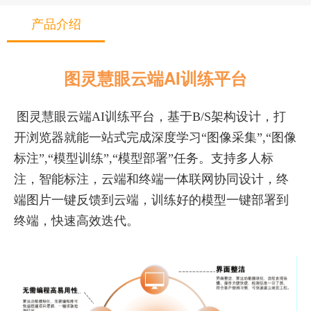
产品介绍
图灵慧眼云端AI训练平台
图灵慧眼云端AI训练平台，基于B/S架构设计，打
开浏览器就能一站式完成深度学习“图像采集”,“图像
标注”,“模型训练”,“模型部署”任务。支持多人标
注，智能标注，云端和终端一体联网协同设计，终
端图片一键反馈到云端，训练好的模型一键部署到
终端，快速高效迭代。