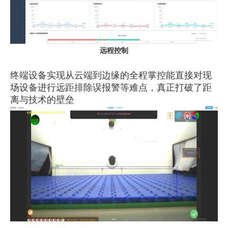
远程控制
终端设备实现从云端到边缘的全程掌控能直接对现
场设备进行远距排除误报警等难点，真正打破了距
离与技术的壁垒